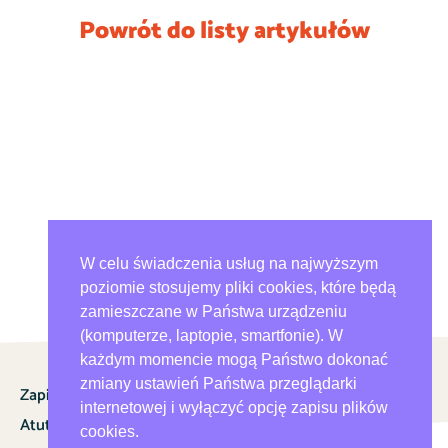
Powrót do listy artykułów
W celu świadczenia usług na najwyższym
poziomie stosujemy pliki cookies, które będą
zamieszczane w Państwa urządzeniu
(komputerze, laptopie, smartfonie). W
każdym momencie mogą Państwo dokonać
zmiany ustawień Państwa przeglądarki
Zapisy
Program
internetowej i wyłączyć opcję zapisu plików
Atuty
O nas
cookies.