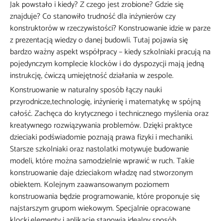
Jak powstało i kiedy? Z czego jest zrobione? Gdzie się
znajduje? Co stanowiło trudność dla inżynierów czy
konstruktorów w rzeczywistości? Konstruowanie idzie w parze
z prezentacją wiedzy o danej budowli. Tutaj pojawia się
bardzo ważny aspekt współpracy – kiedy szkolniaki pracują na
pojedynczym komplecie klocków i do dyspozycji mają jedną
instrukcję, ćwiczą umiejętność działania w zespole.
Konstruowanie w naturalny sposób łączy nauki
przyrodnicze,technologię, inżynierię i matematykę w spójną
całość. Zachęca do krytycznego i technicznego myślenia oraz
kreatywnego rozwiązywania problemów. Dzięki praktyce
dzieciaki podświadomie poznają prawa fizyki i mechaniki.
Starsze szkolniaki oraz nastolatki motywuje budowanie
modeli, które można samodzielnie wprawić w ruch. Takie
konstruowanie daje dzieciakom władzę nad stworzonym
obiektem. Kolejnym zaawansowanym poziomem
konstruowania będzie programowanie, które proponuje się
najstarszym grupom wiekowym. Specjalnie opracowane
klocki,elementy i aplikacje stanowią idealny sposób